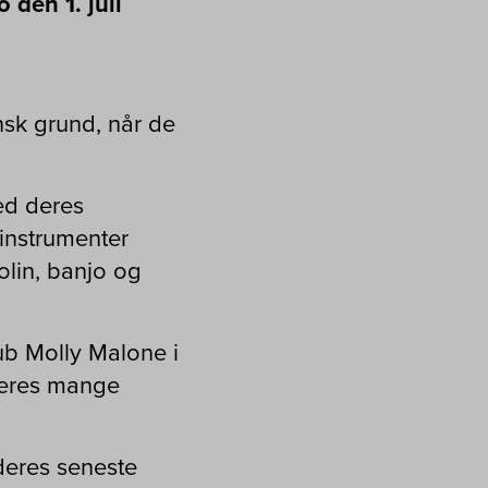
den 1. juli
sk grund, når de
ed deres
 instrumenter
olin, banjo og
ub Molly Malone i
deres mange
deres seneste