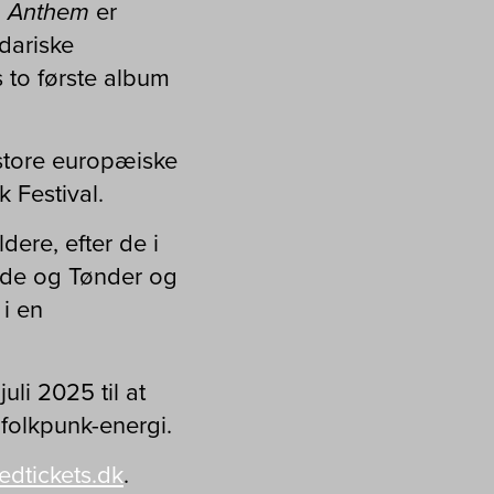
.
Anthem
er
dariske
 to første album
å store europæiske
 Festival.
ere, efter de i
Side og Tønder og
i en
uli 2025 til at
 folkpunk-energi.
tedtickets.dk
.