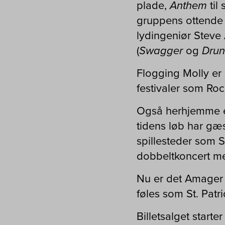
plade,
Anthem
til
gruppens ottende 
lydingeniør Steve 
(
Swagger
og
Drun
Flogging Molly er 
festivaler som Roc
Også herhjemme er
tidens løb har gæ
spillesteder som S
dobbeltkoncert me
Nu er det Amager Bi
føles som St. Patr
Billetsalget start