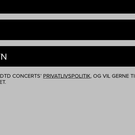
VN
I DTD CONCERTS’
PRIVATLIVSPOLITIK
, OG VIL GERNE 
T.