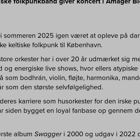
ske folkpunkband giver koncert i Amager Bio 
l i sommeren 2025 igen været at opleve på dan
ke keltiske folkpunk til København.
store orkester har i over 20 år udmærket sig m
og energiske live shows, hvor ellers atypiske
å som bodhrán, violin, fløjte, harmonika, mand
r som den største selvfølgelighed.
deres karriere som husorkester for den irske p
ar siden bygget en loyal fanbase op gennem 
ørste album
Swagger
i 2000 og udgav i 2022 