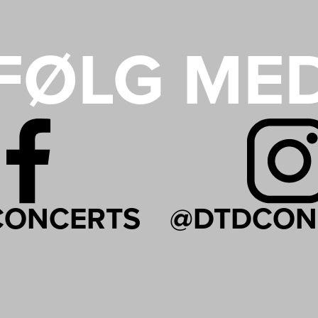
FØLG ME
CONCERTS
@DTDCON