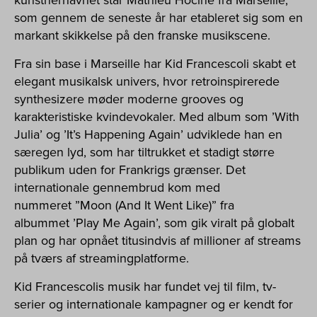
kunstnernavnet står Mathieu Hocine fra Marseille,
som gennem de seneste år har etableret sig som en
markant skikkelse på den franske musikscene.
Fra sin base i Marseille har Kid Francescoli skabt et
elegant musikalsk univers, hvor retroinspirerede
synthesizere møder moderne grooves og
karakteristiske kvindevokaler. Med album som ’With
Julia’ og ’It’s Happening Again’ udviklede han en
særegen lyd, som har tiltrukket et stadigt større
publikum uden for Frankrigs grænser. Det
internationale gennembrud kom med
nummeret ”Moon (And It Went Like)” fra
albummet ’Play Me Again’, som gik viralt på globalt
plan og har opnået titusindvis af millioner af streams
på tværs af streamingplatforme.
Kid Francescolis musik har fundet vej til film, tv-
serier og internationale kampagner og er kendt for